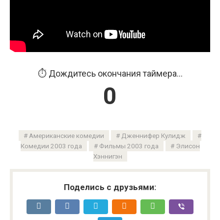
⏱️ Дождитесь окончания таймера...
0
Американские комедии
Дженнифер Кулидж
Комедии 2003 года
Фильмы 2003 года
Элисон
Хэннигэн
Поделись с друзьями: