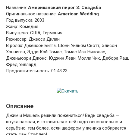
Название:
Американский пирог 3: Свадьба
Оригинальное название:
American Wedding
Год выпуска: 2003
Жанр: Комедия
Выпущено: США, Германия
Режиссер: Джесси Дилан
В ролях: Джейсон Биггз, Шонн Уильям Скотт, Элисон
Хэннигэн, Эдди Кэй Томас, Томас Иэн Николас,
Дженьюэри Джонс, Юджин Леви, Молли Чик, Дебора Раш,
Фред Уиллард
Продолжительность: 01:43:23
Описание
Джим и Мишель решили пожениться! Ведь свадьба —
штука важная, и готовиться к ней надо основательно и
серьёзно, тем более, если шафером у жениха собирается
стать сам Стифлер!