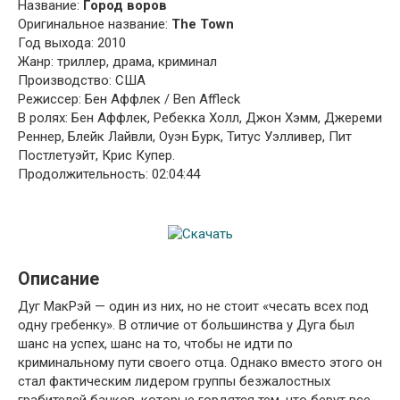
Название:
Город воров
Оригинальное название:
The Town
Год выхода: 2010
Жанр: триллер, драма, криминал
Производство: США
Режиссер: Бен Аффлек / Ben Affleck
В ролях: Бен Аффлек, Ребекка Холл, Джон Хэмм, Джереми
Реннер, Блейк Лайвли, Оуэн Бурк, Титус Уэлливер, Пит
Постлетуэйт, Крис Купер.
Продолжительность: 02:04:44
Описание
Дуг МакРэй — один из них, но не стоит «чесать всех под
одну гребенку». В отличие от большинства у Дуга был
шанс на успех, шанс на то, чтобы не идти по
криминальному пути своего отца. Однако вместо этого он
стал фактическим лидером группы безжалостных
грабителей банков, которые гордятся тем, что берут все,