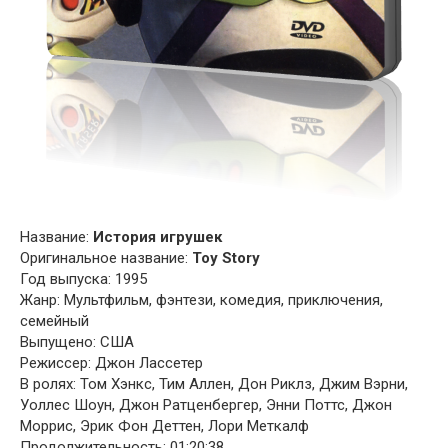
Название:
История игрушек
Оригинальное название:
Toy Story
Год выпуска: 1995
Жанр: Мультфильм, фэнтези, комедия, приключения,
семейный
Выпущено: США
Режиссер: Джон Лассетер
В ролях: Том Хэнкс, Тим Аллен, Дон Риклз, Джим Вэрни,
Уоллес Шоун, Джон Ратценбергер, Энни Поттс, Джон
Моррис, Эрик Фон Деттен, Лори Меткалф
Продолжительность: 01:20:38