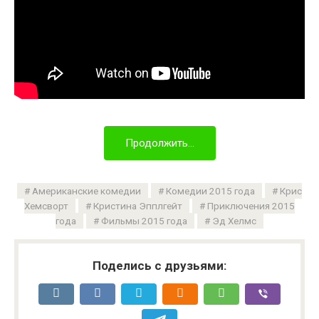
Продолжить...
Американские комедии
Комедии 2015 года
Крис
Хемсворт
Кристина Эпплгейт
Приключения 2015
года
Фильмы 2015 года
Эд Хелмс
Поделись с друзьями: