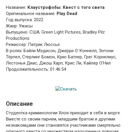
Название:
Клаустрофобы: Квест с того света
Оригинальное название:
Play Dead
Год выпуска: 2022
Жанр: Ужасы
Выпущено: США, Green Light Pictures, Bradley Pilz
Productions
Режиссер: Патрик Люссье
В ролях: Бэйли Мэдисон, Джерри О`Коннелл, Энтони
Тёрпел, Стерлинг Бомон, Крис Батлер, Грег Корнелиус,
Лестонья Диас, Джош Харп, Крис Ли, Кайлер О’Нил
Продолжительность: 01:46:54
Описание
Студентка криминологии Хлоя приходит в себя в морге.
Вместе со своим парнем, младшим братом и другими
незнакомцами они становятся участниками смертельно
опасного квеста со множеством изощренных ловушек.