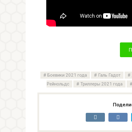
П
Боевики 2021 года
Галь Гадот
Рейнольдс
Триллеры 2021 года
Подели