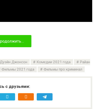
родолжить...
Дуэйн Джонсон
Комедии 2021 года
Райан
Фильмы 2021 года
Фильмы про криминал
сь с друзьями: