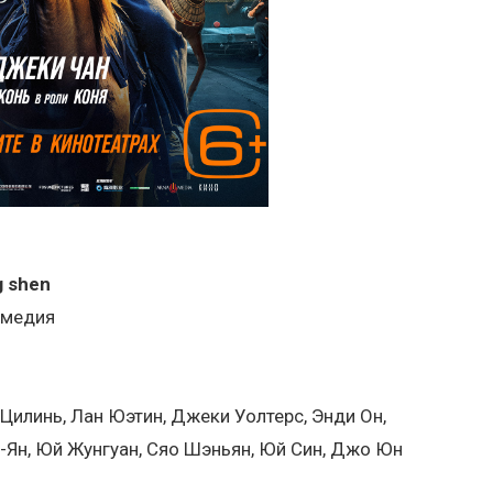
g shen
омедия
 Цилинь, Лан Юэтин, Джеки Уолтерс, Энди Он,
ь-Ян, Юй Жунгуан, Сяо Шэньян, Юй Син, Джо Юн