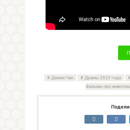
П
Джеки Чан
Драмы 2023 года
Фильмы про животн
Подели