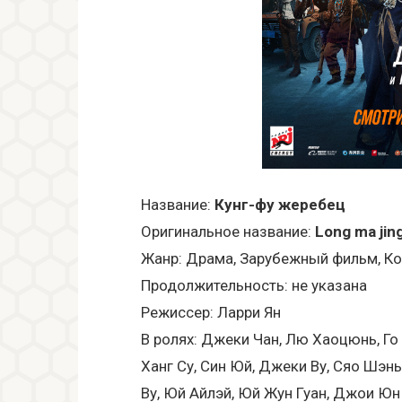
Название:
Кунг-фу жеребец
Оригинальное название:
Long ma jin
Жанр: Драма, Зарубежный фильм, К
Продолжительность: не указана
Режиссер: Ларри Ян
В ролях: Джеки Чан, Лю Хаоцюнь, Го
Ханг Су, Син Юй, Джеки Ву, Сяо Шэн
Ву, Юй Айлэй, Юй Жун Гуан, Джои Юн