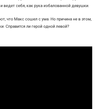
 и ведет себя, как рука избалованной девушки.
т, что Макс сошел с ума. Но причина не в этом,
ки. Справится ли герой одной левой?