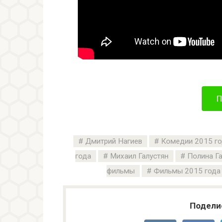
П
Дмитрий Нагиев
Комедии 2015 г
года
Михаил Галустян
Полина Га
фильмы
Фильмы 2015 года
Подели