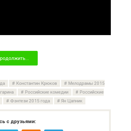
родолжить...
ода
Константин Крюков
Мелодрамы 2015
гарина
Российские комедии
Российские
Фэнтези 2015 года
Ян Цапник
сь с друзьями: