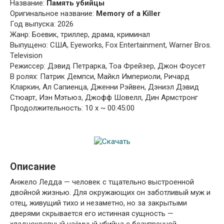
Название:
Память убийцы
Оригинальное название:
Memory of a Killer
Год выпуска: 2026
Жанр: Боевик, триллер, драма, криминал
Выпущено: США, Eyeworks, Fox Entertainment, Warner Bros.
Television
Режиссер: Дэвид Петрарка, Тоа Фрейзер, Джон Фоусет
В ролях: Патрик Демпси, Майкл Империоли, Ричард
Кларкин, Ал Сапиенца, Дженни Рэйвен, Дэниэл Дэвид
Стюарт, Иэн Мэтьюз, Джофф Шовелл, Дин Армстронг
Продолжительность: 10 x ~ 00:45:00
Описание
Анжело Ледда — человек с тщательно выстроенной
двойной жизнью. Для окружающих он заботливый муж и
отец, живущий тихо и незаметно, но за закрытыми
дверями скрывается его истинная сущность —
хладнокровный наёмный убийца с безупречной