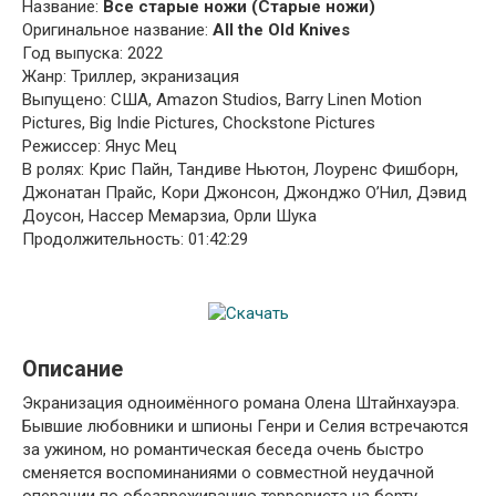
Название:
Все старые ножи (Старые ножи)
Оригинальное название:
All the Old Knives
Год выпуска: 2022
Жанр: Триллер, экранизация
Выпущено: США, Amazon Studios, Barry Linen Motion
Pictures, Big Indie Pictures, Chockstone Pictures
Режиссер: Янус Мец
В ролях: Крис Пайн, Тандиве Ньютон, Лоуренс Фишборн,
Джонатан Прайс, Кори Джонсон, Джонджо О’Нил, Дэвид
Доусон, Нассер Мемарзиа, Орли Шука
Продолжительность: 01:42:29
Описание
Экранизация одноимённого романа Олена Штайнхауэра.
Бывшие любовники и шпионы Генри и Селия встречаются
за ужином, но романтическая беседа очень быстро
сменяется воспоминаниями о совместной неудачной
операции по обезвреживанию террориста на борту