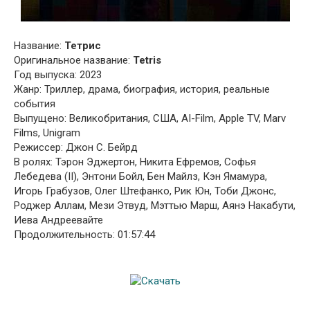
Название:
Тетрис
Оригинальное название:
Tetris
Год выпуска: 2023
Жанр: Триллер, драма, биография, история, реальные
события
Выпущено: Великобритания, США, AI-Film, Apple TV, Marv
Films, Unigram
Режиссер: Джон С. Бейрд
В ролях: Тэрон Эджертон, Никита Ефремов, Софья
Лебедева (II), Энтони Бойл, Бен Майлз, Кэн Ямамура,
Игорь Грабузов, Олег Штефанко, Рик Юн, Тоби Джонс,
Роджер Аллам, Мези Этвуд, Мэттью Марш, Аянэ Накабути,
Иева Андреевайте
Продолжительность: 01:57:44