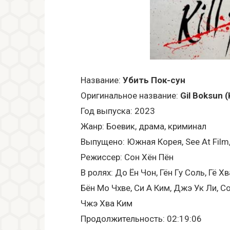
Название:
Убить Пок-сун
Оригинальное название:
Gil Boksun (
Год выпуска: 2023
Жанр: Боевик, драма, криминал
Выпущено: Южная Корея, See At Film,
Режиссер: Сон Хён Пён
В ролях: До Ён Чон, Гён Гу Соль, Гё Х
Бён Мо Чхве, Си А Ким, Джэ Ук Ли, Со
Чжэ Хва Ким
Продолжительность: 02:19:06