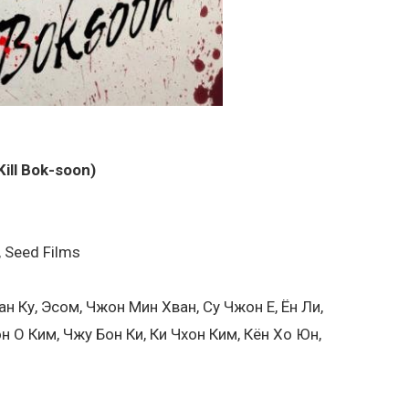
Kill Bok-soon)
 Seed Films
ван Ку, Эсом, Чжон Мин Хван, Су Чжон Е, Ён Ли,
н О Ким, Чжу Бон Ки, Ки Чхон Ким, Кён Хо Юн,