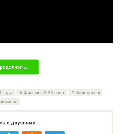
родолжить...
 года
Фильмы 2023 года
Фильмы про
риминал
сь с друзьями: