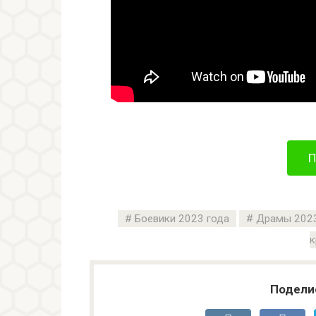
П
Боевики 2023 года
Драмы 2023
к
Подели